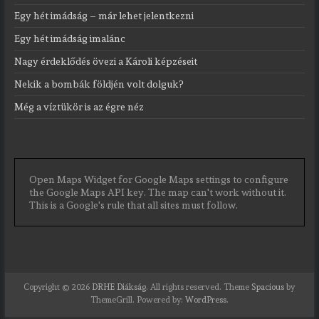
Egy hét imádság – már lehet jelentkezni
Egy hét imádság imalánc
Nagy érdeklődés övezi a Károli képzéseit
Nekik a bombák földjén volt dolguk?
Még a víztükör is az égre néz
Open Maps Widget for Google Maps settings to configure
the Google Maps API key. The map can't work without it.
This is a Google's rule that all sites must follow.
Copyright © 2026
DRHE Diákság
. All rights reserved. Theme
Spacious
by
ThemeGrill. Powered by:
WordPress
.