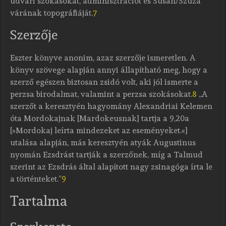
udvari szokásokat, adminisztrációt és Súsán/Szuza
várának topográfiáját.
7
Szerzője
Eszter könyve anonim, azaz szerzője ismeretlen. A
könyv szövege alapján annyi állapítható meg, hogy a
szerző egészen biztosan zsidó volt, aki jól ismerte a
perzsa birodalmat, valamint a perzsa szokásokat.
8
„A
szerzőt a keresztyén hagyomány Alexandriai Kelemen
óta Mordokajnak [Mardokeusnak] tartja a 9,20a
[»Mordokaj leírta mindezeket az eseményeket.«]
utalása alapján, más keresztyén atyák Augustinus
nyomán Ezsdrást tartják a szerzőnek, míg a Talmud
szerint az Ezsdrás által alapított nagy zsinagóga írta le
a történteket.”
9
Tartalma