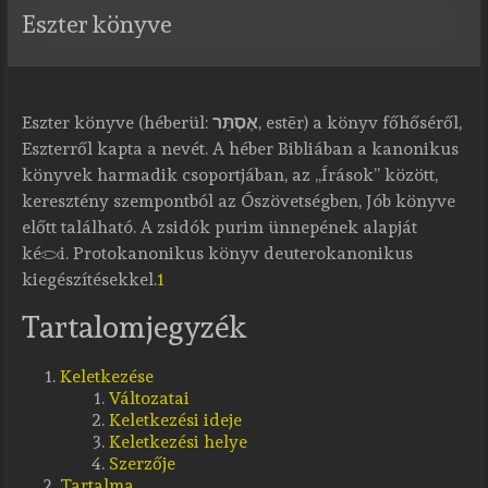
Eszter könyve
Eszter könyve (héberül:
אֶסְתֵּר
, estēr) a könyv főhőséről,
Eszterről kapta a nevét. A héber Bibliában a kanonikus
könyvek harmadik csoportjában, az „Írások” között,
keresztény szempontból az Ószövetségben, Jób könyve
előtt található. A zsidók purim ünnepének alapját
képezi. Protokanonikus könyv deuterokanonikus
kiegészítésekkel.
1
Tartalomjegyzék
Keletkezése
Változatai
Keletkezési ideje
Keletkezési helye
Szerzője
Tartalma