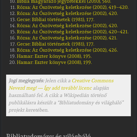
Biblia magyarázó jegyzetekkel (2010), 560.
Rózsa:
Az Ószövetség keletkezése (2002), 419–420.
Rózsa:
Az Ószövetség keletkezése (2002), 420.
Gecse:
Bibliai történetek (1981), 177.
Rózsa:
Az Ószövetség keletkezése (2002), 420.
Rózsa:
Az Ószövetség keletkezése (2002), 420–421.
Rózsa:
Az Ószövetség keletkezése (2002), 421.
Gecse:
Bibliai történetek (1981), 177.
Rózsa:
Az Ószövetség keletkezése (2002), 426.
Hamar:
Eszter könyve (2008), 195.
Hamar:
Eszter könyve (2008), 199.
Jogi megjegyzés:
Jelen cikk a
Creative Commons
Nevezd meg! — Így add tovább! licenc
alapján
használható fel. A cikk a Wikipedián történő
publikálásra készült a “Bibliatudomány és világháló”
projekt keretében.
Bibliatudomány és világháló