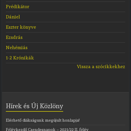
Prédikátor
Dániel
Eszter könyve
Ezsdrás
Nehémiás
1-2 Krónikák
Vissza a szócikkekhez
Hírek és Új Közlöny
Elérhető diákságunk megújult honlapja!
Félévkezdő Csendesnapok – 2021/22 II. félév