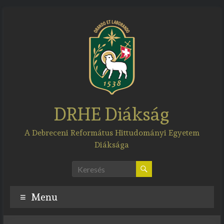
Skip
to
content
DRHE Diákság
A Debreceni Református Hittudományi Egyetem
Diáksága
Menu