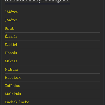
3Mózes
5Mózes
Bírák
Ézsaiás
Ezékiel
Hóseás
Mikeás
Náhum
Habakuk
Zofóniás
Malakiás
Énekek Éneke