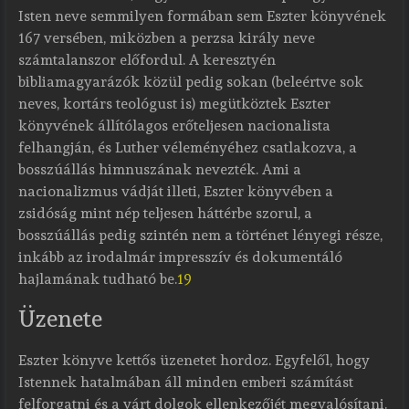
Isten neve semmilyen formában sem Eszter könyvének
167 versében, miközben a perzsa király neve
számtalanszor előfordul. A keresztyén
bibliamagyarázók közül pedig sokan (beleértve sok
neves, kortárs teológust is) megütköztek Eszter
könyvének állítólagos erőteljesen nacionalista
felhangján, és Luther véleményéhez csatlakozva, a
bosszúállás himnuszának nevezték. Ami a
nacionalizmus vádját illeti, Eszter könyvében a
zsidóság mint nép teljesen háttérbe szorul, a
bosszúállás pedig szintén nem a történet lényegi része,
inkább az irodalmár impresszív és dokumentáló
hajlamának tudható be.
19
Üzenete
Eszter könyve kettős üzenetet hordoz. Egyfelől, hogy
Istennek hatalmában áll minden emberi számítást
felforgatni és a várt dolgok ellenkezőjét megvalósítani.