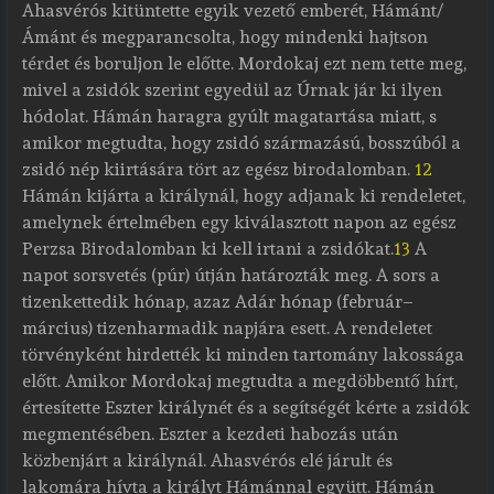
Ahasvérós kitüntette egyik vezető emberét, Hámánt/
Ámánt és megparancsolta, hogy mindenki hajtson
térdet és boruljon le előtte. Mordokaj ezt nem tette meg,
mivel a zsidók szerint egyedül az Úrnak jár ki ilyen
hódolat. Hámán haragra gyúlt magatartása miatt, s
amikor megtudta, hogy zsidó származású, bosszúból a
zsidó nép kiirtására tört az egész birodalomban.
12
Hámán kijárta a királynál, hogy adjanak ki rendeletet,
amelynek értelmében egy kiválasztott napon az egész
Perzsa Birodalomban ki kell irtani a zsidókat.
13
A
napot sorsvetés (púr) útján határozták meg. A sors a
tizenkettedik hónap, azaz Adár hónap (február–
március) tizenharmadik napjára esett. A rendeletet
törvényként hirdették ki minden tartomány lakossága
előtt. Amikor Mordokaj megtudta a megdöbbentő hírt,
értesítette Eszter királynét és a segítségét kérte a zsidók
megmentésében. Eszter a kezdeti habozás után
közbenjárt a királynál. Ahasvérós elé járult és
lakomára hívta a királyt Hámánnal együtt. Hámán