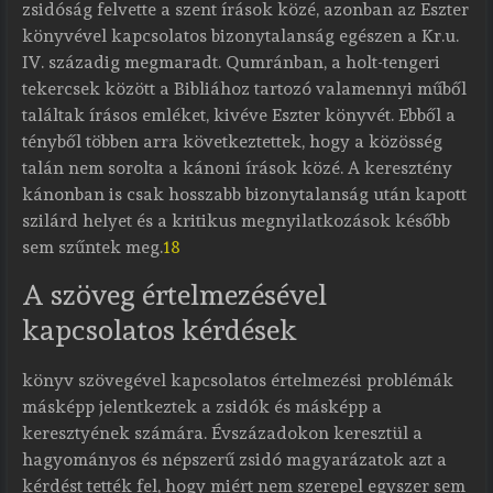
zsidóság felvette a szent írások közé, azonban az Eszter
könyvével kapcsolatos bizonytalanság egészen a Kr.u.
IV. századig megmaradt. Qumránban, a holt-tengeri
tekercsek között a Bibliához tartozó valamennyi műből
találtak írásos emléket, kivéve Eszter könyvét. Ebből a
tényből többen arra következtettek, hogy a közösség
talán nem sorolta a kánoni írások közé. A keresztény
kánonban is csak hosszabb bizonytalanság után kapott
szilárd helyet és a kritikus megnyilatkozások később
sem szűntek meg.
18
A szöveg értelmezésével
kapcsolatos kérdések
könyv szövegével kapcsolatos értelmezési problémák
másképp jelentkeztek a zsidók és másképp a
keresztyének számára. Évszázadokon keresztül a
hagyományos és népszerű zsidó magyarázatok azt a
kérdést tették fel, hogy miért nem szerepel egyszer sem