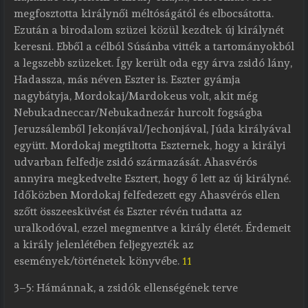
megfosztotta királynői méltóságától és elbocsátotta.
Ezután a birodalom szüzei közül kezdtek új királynét
keresni. Ebből a célból Súsánba vitték a tartományokból
a legszebb szüzeket. Így került oda egy árva zsidó lány,
Hadassza, más néven Eszter is. Eszter gyámja
nagybátyja, Mordokaj/Mardokeus volt, akit még
Nebukadneccar/Nebukadnezár hurcolt fogságba
Jeruzsálemből Jekonjával/Jechonjával, Júda királyával
együtt. Mordokaj megtiltotta Eszternek, hogy a királyi
udvarban felfedje zsidó származását. Ahasvérós
annyira megkedvelte Esztert, hogy ő lett az új királyné.
Időközben Mordokaj felfedezett egy Ahasvérós ellen
szőtt összeesküvést és Eszter révén tudatta az
uralkodóval, ezzel megmentve a király életét. Érdemeit
a király jelenlétében feljegyezték az
események/történetek könyvébe.
11
3–5: Hámánnak, a zsidók ellenségének terve