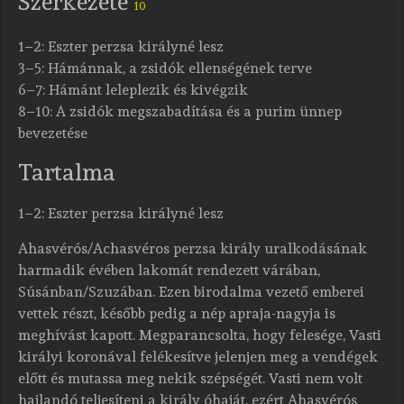
Szerkezete
10
1–2: Eszter perzsa királyné lesz
3–5: Hámánnak, a zsidók ellenségének terve
6–7: Hámánt leleplezik és kivégzik
8–10: A zsidók megszabadítása és a purim ünnep
bevezetése
Tartalma
1–2: Eszter perzsa királyné lesz
Ahasvérós/Achasvéros perzsa király uralkodásának
harmadik évében lakomát rendezett várában,
Súsánban/Szuzában. Ezen birodalma vezető emberei
vettek részt, később pedig a nép apraja-nagyja is
meghívást kapott. Megparancsolta, hogy felesége, Vasti
királyi koronával felékesítve jelenjen meg a vendégek
előtt és mutassa meg nekik szépségét. Vasti nem volt
hajlandó teljesíteni a király óhaját, ezért Ahasvérós