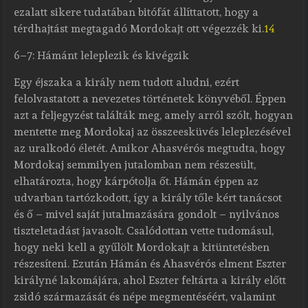
ezalatt sikere tudatában bitófát állíttatott, hogy a
térdhajtást megtagadó Mordokajt ott végezzék ki.
14
6–7: Hámánt leleplezik és kivégzik
Egy éjszaka a király nem tudott aludni, ezért
felolvastatott a nevezetes történetek könyvéből. Éppen
azt a feljegyzést találták meg, amely arról szólt, hogyan
mentette meg Mordokaj az összeesküvés leleplezésével
az uralkodó életét. Amikor Ahasvérós megtudta, hogy
Mordokaj semmilyen jutalomban nem részesült,
elhatározta, hogy kárpótolja őt. Hámán éppen az
udvarban tartózkodott, így a király tőle kért tanácsot
és ő – mivel saját jutalmazására gondolt – nyilvános
tiszteletadást javasolt. Csalódottan vette tudomásul,
hogy neki kell a gyűlölt Mordokajt a kitüntetésben
részesíteni. Ezután Hámán és Ahasvérós elment Eszter
királyné lakomájára, ahol Eszter feltárta a király előtt
zsidó származását és népe megmentéséért, valamint