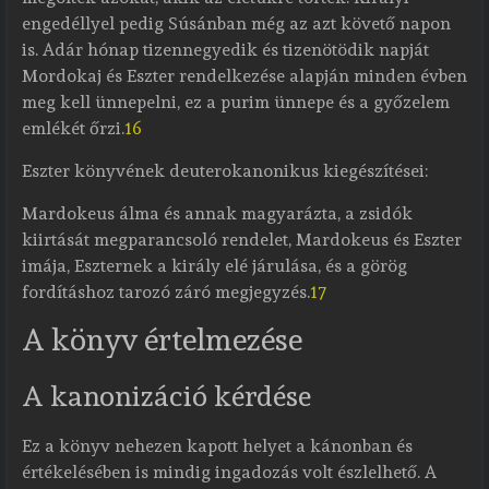
engedéllyel pedig Súsánban még az azt követő napon
is. Adár hónap tizennegyedik és tizenötödik napját
Mordokaj és Eszter rendelkezése alapján minden évben
meg kell ünnepelni, ez a purim ünnepe és a győzelem
emlékét őrzi.
16
Eszter könyvének deuterokanonikus kiegészítései:
Mardokeus álma és annak magyarázta, a zsidók
kiirtását megparancsoló rendelet, Mardokeus és Eszter
imája, Eszternek a király elé járulása, és a görög
fordításhoz tarozó záró megjegyzés.
17
A könyv értelmezése
A kanonizáció kérdése
Ez a könyv nehezen kapott helyet a kánonban és
értékelésében is mindig ingadozás volt észlelhető. A