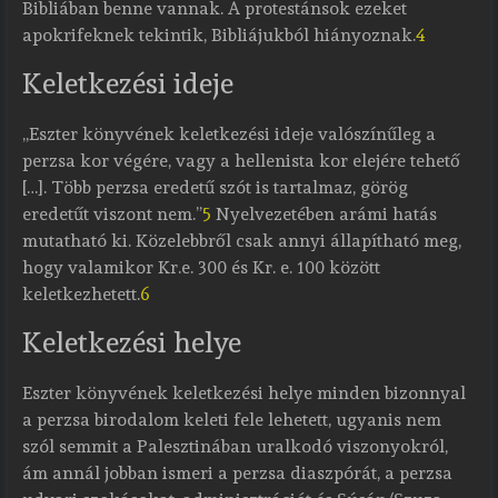
Bibliában benne vannak. A protestánsok ezeket
apokrifeknek tekintik, Bibliájukból hiányoznak.
4
Keletkezési ideje
„Eszter könyvének keletkezési ideje valószínűleg a
perzsa kor végére, vagy a hellenista kor elejére tehető
[…]. Több perzsa eredetű szót is tartalmaz, görög
eredetűt viszont nem.”
5
Nyelvezetében arámi hatás
mutatható ki. Közelebbről csak annyi állapítható meg,
hogy valamikor Kr.e. 300 és Kr. e. 100 között
keletkezhetett.
6
Keletkezési helye
Eszter könyvének keletkezési helye minden bizonnyal
a perzsa birodalom keleti fele lehetett, ugyanis nem
szól semmit a Palesztinában uralkodó viszonyokról,
ám annál jobban ismeri a perzsa diaszpórát, a perzsa