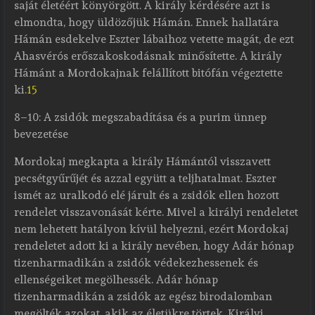
saját életéért könyörgött. A király kérdésére azt is
elmondta, hogy üldözőjük Hámán. Ennek hallatára
Hámán esdekelve Eszter lábaihoz vetette magát, de ezt
Ahasvérós erőszakoskodásnak minősítette. A király
Hámánt a Mordokajnak felállított bitófán végeztette
ki.
15
8–10: A zsidók megszabadítása és a purim ünnep
bevezetése
Mordokaj megkapta a király Hámántól visszavett
pecsétgyűrűjét és azzal együtt a teljhatalmat. Eszter
ismét az uralkodó elé járult és a zsidók ellen hozott
rendelet visszavonását kérte. Mivel a királyi rendeletet
nem lehetett hatályon kívül helyezni, ezért Mordokaj
rendeletet adott ki a király nevében, hogy Adár hónap
tizenharmadikán a zsidók védekezhessenek és
ellenségeiket megölhessék. Adár hónap
tizenharmadikán a zsidók az egész birodalomban
megölték azokat, akik az életükre törtek. Királyi