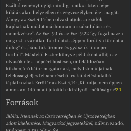
Ezáltal reményt nyújt mindig, amikor Isten népe
kilátástalan helyzetben és végveszélyben érzi magát.
Ahogy az Eszt 4,14-ben olvashatjuk: „a zsidók
kaphatnak módot máshonnan a szabadulásra és
menekvésre”. Az Eszt 9,1 és az Eszt 9,22 így fogalmazza
meg ezt a váratlan fordulatot: „éppen fordítva történt a
dolog” és „bánatuk örömre és gyászuk ünnepre
fordult”. Másfelől Eszter könyve példaként állítja az
olvasók elé a népéért hősiesen, önfeláldozóan
közbenjáró bátor magatartást, mely Isten útjainak
felelősségteljes felismeréséből és küldetéstudatból
táplálkozhat. Erről ír az Eszt 4,14: „Ki tudja, nem éppen
a mostani idő miatt jutottál-e királynői méltóságra?
20
Források
Biblia. Istennek az Ószövetségben és Újszövetségben
adott kijelentése. Magyarázó jegyzetekkel,
Kálvin Kiadó,
Budapest, 2010, 560–569.