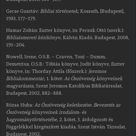
Gecse
Gusztáv:
Bibliai történetek,
Kossuth, [Budapest],
1981, 177–179.
Hamar
Zoltán: Eszter könyve, in: Pecsuk Ottó (szerk.):
Bibliaismereti kézikönyv,
Kálvin Kiadó, Budapest, 2008,
191–204.
Nowell
, Irene, O.S.B. – Craven, Toni – Dumm,
Demetrius, O.S.B.: Tóbiás könyve, Judit könyve, Eszter
könyve, in: Thorday Attila (főszerk.):
Jeromos
Bibliakommentár,
1. kötet:
Az Ószövetség könyveinek
magyarázata,
Szent Jeromos Katolikus Bibliatársulat,
Budapest, 2002, 882–888.
Rózsa
Huba:
Az Ószövetség keletkezése. Bevezetés az
Ószövetség könyveinek irodalom- és
hagyománytörténetébe,
2. kötet, 3. átdolgozott és
függelékkel kiegészített kiadás, Szent István Társulat,
Budapest, 2002.