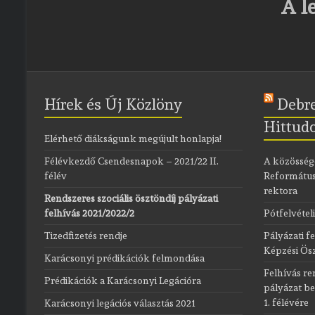
A l
Hírek és Új Közlöny
Debr
Hittud
Elérhető diákságunk megújult honlapja!
Félévkezdő Csendesnapok – 2021/22 II.
A közösség
félév
Református
rektora
Rendszeres szociális ösztöndíj pályázati
felhívás 2021/2022/2
Pótfelvételi
Tizedfizetés rendje
Pályázati f
Képzési Ösz
Karácsonyi prédikációk felmondása
Felhívás re
Prédikációk a Karácsonyi Legációra
pályázat be
1. félévére
Karácsonyi legációs választás 2021