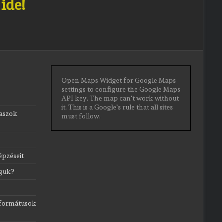
t
ide!
Open Maps Widget for Google Maps
settings to configure the Google Maps
API key. The map can't work without
it. This is a Google's rule that all sites
laszok
must follow.
épzéseit
lguk?
eformátusok