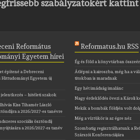
egfrissebb szabályzatokért kattin
eceni Református
Reformatus.hu RSS
ományi Egyetem hírei
Ég és föld a könyvtárban összeér
et építené a Debreceni
Átlépni a kairoszba, még ha a vá
 Hittudományi Egyetem új
titokban is maradnak
Egy hét imádság imalánc
 jelentkezés – hitéleti szakok
Nagy érdeklődés övezi a Károli k
elhívás Kiss Tihamér László
Nekik a bombák földjén volt do
töndíjra a 2026/2027-es tanévre
Még a víztükör is az égre néz
ndszeres szociális ösztöndíj
nyújtására a 2026/2027-es tanév
Szombatig regisztrálhatunk a R
Szárszói Konferenciájára