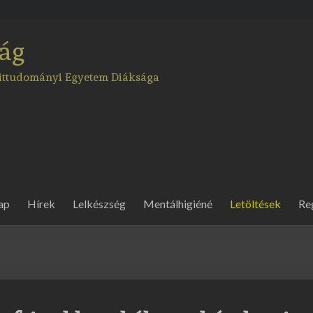
ág
Hittudományi Egyetem Diáksága
ap
Hírek
Lelkészség
Mentálhigiéné
Letöltések
Re