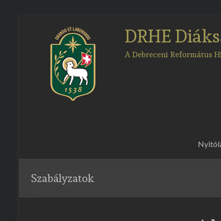
Skip
to
DRHE Diáks
content
A Debreceni Református 
Nyitól
Szabályzatok