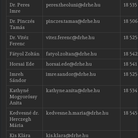
Dr. Peres
peres.theoluni@drhe.hu
18 535
Imre
Dr. Pinczés
pinczes.tamas@drhe.hu
18 506
Tamás
Dr. Vitéz
vitez.ferenc@drhe.hu
18 525
Ferenc
Fátyol Zoltán
fatyol.zoltan@drhe.hu
18 542
Horsai Ede
horsai.ede@drhe.hu
18 541
Imreh
imre.sandor@drhe.hu
18 525
Sándor
Kathyné
kathyne.anita@drhe.hu
18 534
Mogyoróssy
Anita
Kedvesné dr.
kedvesne.h.maria@drhe.hu
18 545
Herczegh
Mária
Kis Klára
kis.klara@drhe.hu