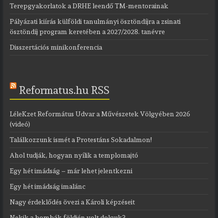
Terepgyakorlatok a DRHE leendő TM-mentorainak
Pályázati kiírás külföldi tanulmányi ösztöndíjra a zsinati
ösztöndíj program keretében a 2027/2028. tanévre
Disszertációs mini­konferencia
Reformatus.hu RSS
LéleKzet Református Udvar a Művészetek Völgyében 2026
(videó)
Találkozzunk ismét a Protestáns Sokadalmon!
Ahol tudják, hogyan nyílik a templomajtó
Egy hét imádság – már lehet jelentkezni
Egy hét imádság imalánc
Nagy érdeklődés övezi a Károli képzéseit
Nekik a bombák földjén volt dolguk?