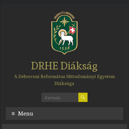
Skip
to
content
DRHE Diákság
A Debreceni Református Hittudományi Egyetem
Diáksága
Menu