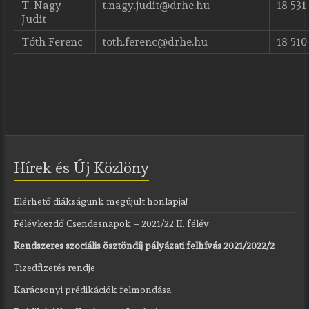
T. Nagy
t.nagy.judit@drhe.hu
18 531
Judit
Tóth Ferenc
toth.ferenc@drhe.hu
18 510
Hírek és Új Közlöny
Elérhető diákságunk megújult honlapja!
Félévkezdő Csendesnapok – 2021/22 II. félév
Rendszeres szociális ösztöndíj pályázati felhívás 2021/2022/2
Tizedfizetés rendje
Karácsonyi prédikációk felmondása