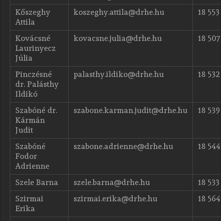
Kőszeghy
koszeghy.attila@drhe.hu
18 553
Attila
Kovácsné
kovacsne.julia@drhe.hu
18 507
Laurinyecz
Júlia
Pinczésné
palasthy.ildiko@drhe.hu
18 532
dr. Palásthy
Ildikó
Szabóné dr.
szabone.karman.judit@drhe.hu
18 539
Kármán
Judit
Szabóné
szabone.adrienne@drhe.hu
18 544
Fodor
Adrienne
Szele Barna
szele.barna@drhe.hu
18 533
Szirmai
szirmai.erika@drhe.hu
18 564
Erika