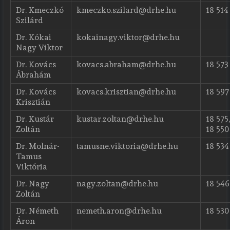
Dr. Kmeczkó
kmeczko.szilard@drhe.hu
18 514
Szilárd
Dr. Kókai
kokainagy.viktor@drhe.hu
Nagy Viktor
Dr. Kovács
kovacs.abraham@drhe.hu
18 573
Ábrahám
Dr. Kovács
kovacs.krisztian@drhe.hu
18 597
Krisztián
Dr. Kustár
kustar.zoltan@drhe.hu
18 575,
Zoltán
18 550
Dr. Molnár-
tamusne.viktoria@drhe.hu
18 534
Tamus
Viktória
Dr. Nagy
nagy.zoltan@drhe.hu
18 546
Zoltán
Dr. Németh
nemeth.aron@drhe.hu
18 530
Áron