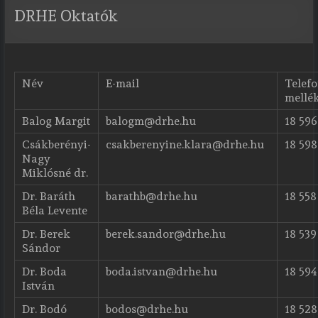
DRHE Oktatók
Név
E-mail
Telef
mellé
Balog Margit
balogm@drhe.hu
18 596
Csákberényi-
csakberenyine.klara@drhe.hu
18 598
Nagy
Miklósné dr.
Dr. Baráth
barathb@drhe.hu
18 558
Béla Levente
Dr. Berek
berek.sandor@drhe.hu
18 539
Sándor
Dr. Boda
boda.istvan@drhe.hu
18 594
István
Dr. Bodó
bodos@drhe.hu
18 528