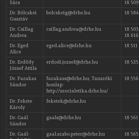
Sára
18 509
Dr. Bölcskei
bolcskeig@drhe.hu
18 584
Gusztáv
Dr. Csillag
csillag.andrea@drhe.hu
18 503
Andrea
18 616
Dr. Eged
eged.alice@drhe.hu
18 511
Alice
Dr. Erdődy
erdodi.jozsef@drhe.hu
18 525
József Attila
Dr. Fazakas
fazakass@drhe.hu; Tanszéki
18 556
Sándor
honlap:
http://szocialetika.drhe.hu/
Dr. Fekete
feketek@drhe.hu
Károly
Dr. Gaál
gaals@drhe.hu
18 561
Sándor
Dr. Gaál-
gaal.szabo.peter@drhe.hu
18 565