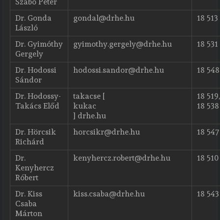
Szabó Péter
Dr. Gonda
gondal@drhe.hu
18 513
László
Dr. Gyimóthy
gyimothy.gergely@drhe.hu
18 531
Gergely
Dr. Hodossi
hodossi.sandor@drhe.hu
18 548
Sándor
Dr. Hodossy-
takacse [
18 519,
Takács Előd
kukac
18 538
] drhe.hu
Dr. Hörcsik
horcsikr@drhe.hu
18 547
Richárd
Dr.
kenyhercz.robert@drhe.hu
18 510
Kenyhercz
Róbert
Dr. Kiss
kiss.csaba@drhe.hu
18 543
Csaba
Márton