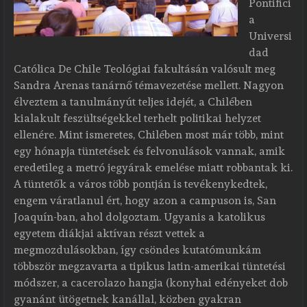
Pontifici
a
Universi
dad
Católica De Chile Teológiai fakultásán valósult meg
Sandra Arenas tanárnő témavezetése mellett. Nagyon
élveztem a tanulmányút teljes idejét, a Chilében
kialakult feszültségekkel terhelt politikai helyzet
ellenére. Mint ismeretes, Chilében most már több, mint
egy hónapja tüntetések és felvonulások vannak, amik
eredetileg a metró jegyárak emelése miatt robbantak ki.
A tüntetők a város több pontján is tevékenykedtek,
engem váratlanul ért, hogy azon a campuson is, San
Joaquín-ban, ahol dolgoztam. Ugyanis a katolikus
egyetem diákjai aktívan részt vettek a
megmozdulásokban, így csöndes kutatómunkám
többször megzavarta a tipikus latin-amerikai tüntetési
módszer, a cacerolazo hangja (konyhai edényeket dob
gyanánt ütögetnek kanállal, közben gyakran