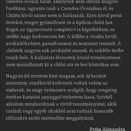
csendes-óceáni halat, amelynek nem létezik magyar
fordítása, ugyanis csak a Csendes-Óceánban él, és
Chilén kívül szinte nem is halásszák. Ezen kívül perui
ételeket, tenger gyümölcseit és a tipikus chilei hot-
dogot, az úgynevezett completo-t is kipróbáltam, ez
utóbbi nagy kedvencem lett. A kiflibe a virslin kívül
avokádókrémet, paradicsomot és majonézt tesznek. A
chileiek nagyon sok avokádót esznek, és sokféle ételbe
teszik bele. A kulináris élvezetek közül természetesen
nem maradhatott ki a chilei sör és bor kóstolása sem.
Nagyon jól éreztem kint magam, sok új barátot
szereztem, rendkívül kedvesek voltak velem az
emberek, és nagy örömemre szolgált, hogy rengeteg
értékes kutatási anyaggal térhettem haza. Szívből
ajánlom mindazoknak a rövid tanulmányutat, akik
családi vagy egyéb okokból nem tudnak hosszabb
időszakra szóló ösztöndíjat megpályázni.
Prém Alexandra