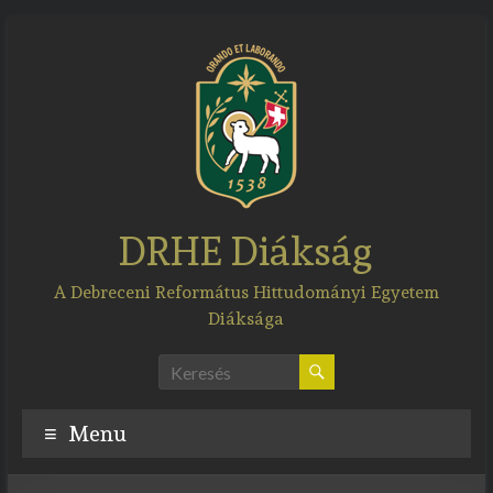
Skip
to
content
DRHE Diákság
A Debreceni Református Hittudományi Egyetem
Diáksága
Menu