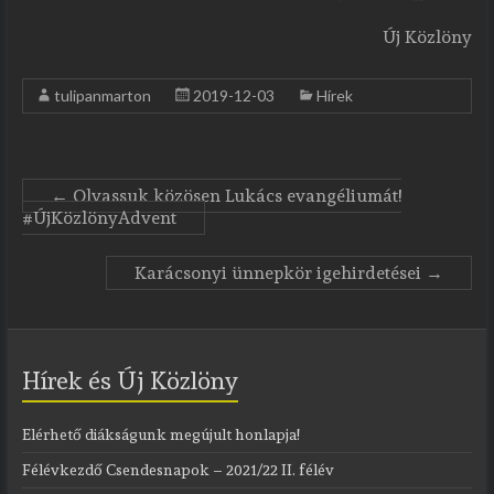
Új Közlöny
tulipanmarton
2019-12-03
Hírek
←
Olvassuk közösen Lukács evangéliumát!
#ÚjKözlönyAdvent
Karácsonyi ünnepkör igehirdetései
→
Hírek és Új Közlöny
Elérhető diákságunk megújult honlapja!
Félévkezdő Csendesnapok – 2021/22 II. félév