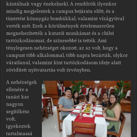
kántálnak vagy énekelnek). A rendőrök ilyenkor
mindig megjelentek a campus bejárata előtt, és a
tüntetést könnygáz bombákkal, valamint vízágyúval
verték szét. Ezek a körülmények értelemszerűen
megnehezítették a kutatói munkámat és a chilei
tartózkodásomat, de színesebbé is tették. Ami
ténylegesen nehézséget okozott, az az volt, hogy a
campust több alkalommal, több napra bezárták, olykor
váratlanul, valamint kint tartózkodásom ideje alatt
rövidített nyitvatartás volt érvényben.
A nehézségek
ellenére a
tanári kar
nagyon
segítőkész
volt,
igyekeztek
tartalmassá