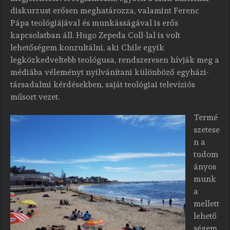
diskurzust erősen meghatározza, valamint Ferenc
Pápa teológiájával és munkásságával is erős
kapcsolatban áll. Hugo Zepeda Coll-lal is volt
lehetőségem konzultálni, aki Chile egyik
legközkedveltebb teológusa, rendszeresen hívják meg a
médiába véleményt nyilvánítani különböző egyházi-
társadalmi kérdésekben, saját teológiai televíziós
műsort vezet.
Termé
szetese
n a
tudom
ányos
munk
a
mellett
lehető
ségem