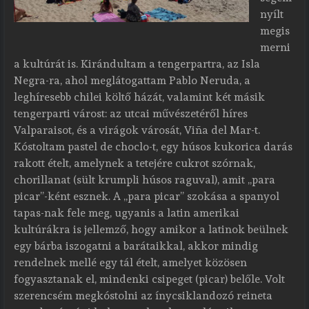
nyílt
megis
merni
a kultúrát is. Kirándultam a tengerpartra, az Isla
Negra-ra, ahol meglátogattam Pablo Neruda, a
leghíresebb chilei költő házát, valamint két másik
tengerparti várost: az utcai művészetéről híres
Valparaisot, és a virágok városát, Viña del Mar-t.
Kóstoltam pastel de choclo-t, egy húsos kukorica darás
rakott ételt, amelynek a tetejére cukrot szórnak,
chorillanat (sült krumpli húsos raguval), amit „para
picar”-ként esznek. A „para picar” szokása a spanyol
tapas-nak fele meg, ugyanis a latin amerikai
kultúrákra is jellemző, hogy amikor a latinok beülnek
egy bárba iszogatni a barátaikkal, akkor mindig
rendelnek mellé egy tál ételt, amelyet közösen
fogyasztanak el, mindenki csipeget (picar) belőle. Volt
szerencsém megkóstolni az ínycsiklandozó reineta