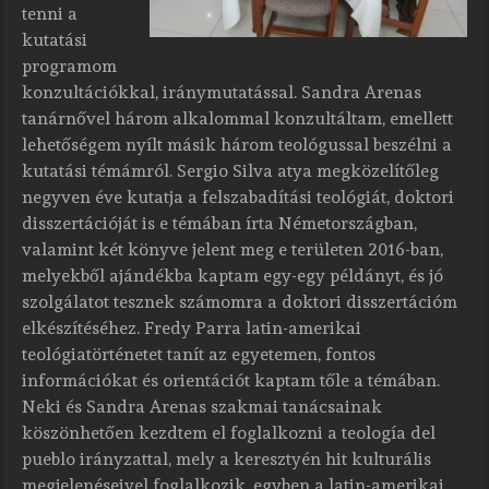
tenni a
kutatási
programom
konzultációkkal, iránymutatással. Sandra Arenas
tanárnővel három alkalommal konzultáltam, emellett
lehetőségem nyílt másik három teológussal beszélni a
kutatási témámról. Sergio Silva atya megközelítőleg
negyven éve kutatja a felszabadítási teológiát, doktori
disszertációját is e témában írta Németországban,
valamint két könyve jelent meg e területen 2016-ban,
melyekből ajándékba kaptam egy-egy példányt, és jó
szolgálatot tesznek számomra a doktori disszertációm
elkészítéséhez. Fredy Parra latin-amerikai
teológiatörténetet tanít az egyetemen, fontos
információkat és orientációt kaptam tőle a témában.
Neki és Sandra Arenas szakmai tanácsainak
köszönhetően kezdtem el foglalkozni a teología del
pueblo irányzattal, mely a keresztyén hit kulturális
megjelenéseivel foglalkozik, egyben a latin-amerikai