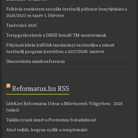
Felhívás rendszeres szociális ösztöndíj pályázat benyújtására a
2026/2027-es tanév 1. félévére
Tanévzáró 2026
Terepgyakorlatok a DRHE leendő TM-mentorainak
Pályázati kiírás külföldi tanulmányi ösztöndíjra a zsinati
ösztöndíj program keretében a 2027/2028. tanévre
Disszertációs mini­konferencia
Reformatus.hu RSS
LéleKzet Református Udvar a Művészetek Völgyében - 2026
(videó)
Találkozzunk ismét a Protestáns Sokadalmon!
Ahol tudják, hogyan nyílik a templomajtó