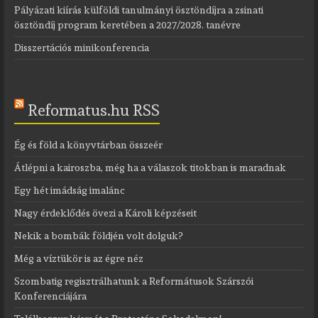
Pályázati kiírás külföldi tanulmányi ösztöndíjra a zsinati
ösztöndíj program keretében a 2027/2028. tanévre
Disszertációs mini­konferencia
Reformatus.hu RSS
Ég és föld a könyvtárban összeér
Átlépni a kairoszba, még ha a válaszok titokban is maradnak
Egy hét imádság imalánc
Nagy érdeklődés övezi a Károli képzéseit
Nekik a bombák földjén volt dolguk?
Még a víztükör is az égre néz
Szombatig regisztrálhatunk a Reformátusok Szárszói
Konferenciájára