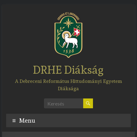
Skip
to
content
DRHE Diákság
A Debreceni Református Hittudományi Egyetem
Diáksága
Menu