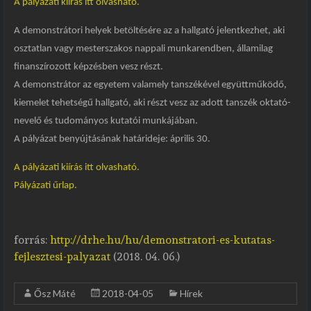
A pályázati kiírás itt olvasható.
A demonstrátori helyek betöltésére az a hallgató jelentkezhet, aki
osztatlan vagy mesterszakos nappali munkarendben, államilag
finanszírozott képzésben vesz részt.
A demonstrátor az egyetem valamely tanszékével együttműködő,
kiemelet tehetségű hallgató, aki részt vesz az adott tanszék oktató-
nevelő és tudományos kutatói munkájában.
A pályázat benyújtásának határideje: április 30.
A pályázati kiírás itt olvasható.
Pályázati űrlap.
forrás:
http://drhe.hu/hu/demonstratori-es-kutatas-
fejlesztesi-palyazat
(2018. 04. 06.)
Ősz Máté
2018-04-05
Hírek