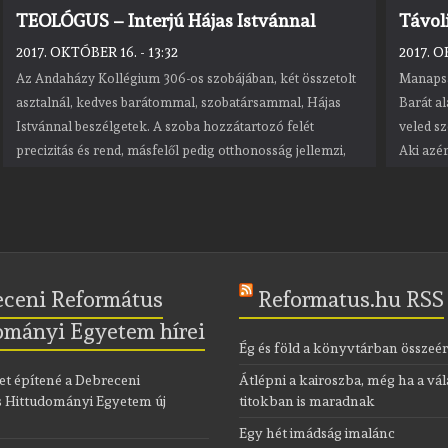
TEOLÓGUS – Interjú Hájas Istvánnal
Távol
2017. OKTÓBER 16. - 13:32
2017. O
Az Andaházy Kollégium 306-os szobájában, két összetolt
Manapsá
asztalnál, kedves barátommal, szobatársammal, Hájas
Barát a
Istvánnal beszélgetek. A szoba hozzátartozó felét
veled sz
precizitás és rend, másfelől pedig otthonosság jellemzi,
Aki azér
amit talán édesapja festményeinek nyomtatott képei
hanem a
hangsúlyoznak még inkább. Negyedéves, teológus,
kollégiumi szenior. Mindemellett –
eceni Református
Reformatus.hu RSS
ományi Egyetem hírei
Ég és föld a könyvtárban összeér
et építené a Debreceni
Átlépni a kairoszba, még ha a vá
 Hittudományi Egyetem új
titokban is maradnak
Egy hét imádság imalánc