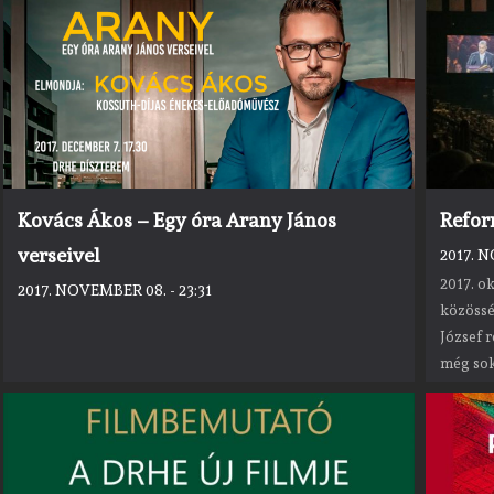
Kovács Ákos – Egy óra Arany János
Refor
verseivel
2017. N
2017. o
2017. NOVEMBER 08. - 23:31
közössé
József 
még sok
külön-kü
ami össz