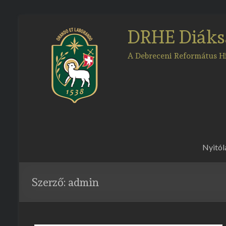
Skip
to
DRHE Diáks
content
A Debreceni Református 
Nyitól
Szerző:
admin