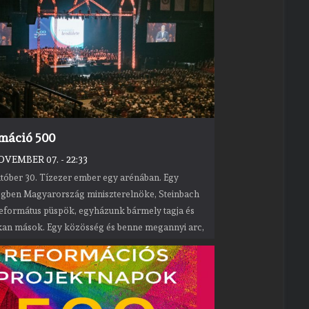
máció 500
OVEMBER 07. - 22:33
któber 30. Tízezer ember egy arénában. Egy
gben Magyarország miniszterelnöke, Steinbach
református püspök, egyházunk bármely tagja és
an mások. Egy közösség és benne megannyi arc,
lön élettörténettel. Mégis van egy közös pont,
eköti őket: Együtt szeretnének