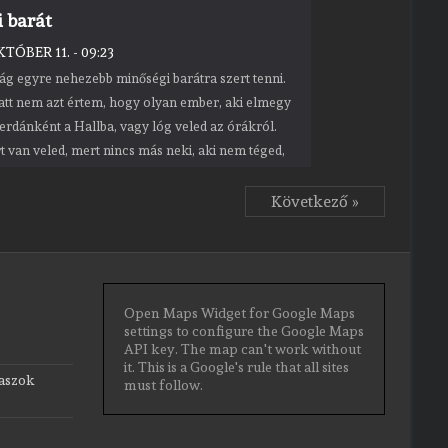
i barát
KTÓBER 11. - 09:23
g egyre nehezebb minőségi barátra szert tenni.
latt nem azt értem, hogy olyan ember, aki elmegy
erdánként a Hallba, vagy lóg veled az órákról.
t van veled, mert nincs más neki, aki nem téged,
 hétköznapi
Következő »
Open Maps Widget for Google Maps
settings to configure the Google Maps
API key. The map can't work without
it. This is a Google's rule that all sites
laszok
must follow.