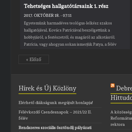
Tehetséges hallgatótársaink 1. rész
2017. OKTÓBER 18. - 07:11
Egyetemünk harmadéves teológus-lelkész szakos
hallgatójával, Kovács Patríciával beszélgettünk a
hobbyjáról, a festészetről, és magáról az alkotásról.
Patrícia, vagy ahogyan sokan ismerjük Patya, a félév
elején egy díjat vehetett át a „Mutasd meg mekkora a
szíved” programsorozat keretében. A díjátadással egy
« Előző
Hírek és Új Közlöny
Debr
Hittud
Elérhető diákságunk megújult honlapja!
Félévkezdő Csendesnapok – 2021/22 II.
A közösség
félév
Református
rektora
Rendszeres szociális ösztöndíj pályázati