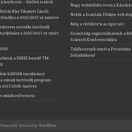
 jelentkezés – hitéleti szakok
Nagy érdeklődés övezi a Károli k
elhívás Kiss Tihamér László
Nekik a bombák földjén volt do
töndíjra a 2026/2027-es tanévre
Még a víztükör is az égre néz
ndszeres szociális ösztöndíj
nyújtására a 2026/2027-es tanév
Szombatig regisztrálhatunk a R
Szárszói Konferenciájára
2026
Találkozzunk ismét a Protestáns
Sokadalmon!
rlatok a DRHE leendő TM-
ak
iírás külföldi tanulmányi
 a zsinati ösztöndíj program
 2027/2028. tanévre
ós mini­konferencia
ThemeGrill. Powered by:
WordPress
.