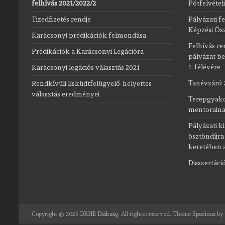
felhívás 2021/2022/2
Pótfelvételi
Tizedfizetés rendje
Pályázati f
Képzési Ösz
Karácsonyi prédikációk felmondása
Felhívás re
Prédikációk a Karácsonyi Legációra
pályázat be
1. félévére
Karácsonyi legációs választás 2021
Tanévzáró 
Rendkívüli Esküdtfelügyelő-helyettes
választás eredményei
Terepgyako
mentorain
Pályázati k
ösztöndíjra
keretében a
Disszertáci
Copyright © 2026
DRHE Diákság
. All rights reserved. Theme
Spacious
by 