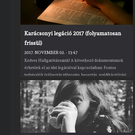
Karácsonyi legáció 2017 (folyamatosan
frissül)
2017. NOVEMBER 02. - 13:47
Kedves Hallgatótársaink! A következő dokumentumok
érhetőek el az idei legációval kapcsolatban: Fontos
tudnivalók (választás időpontja, beosztás, prédikációírás)
Legációs Szabályzat (2017. május 9.) Választási sorrend
(javított V3!) Legációs helyek listája (v3) Legációs lista –
választást követő Karácsonyi prédikációk felmondása (a
futás