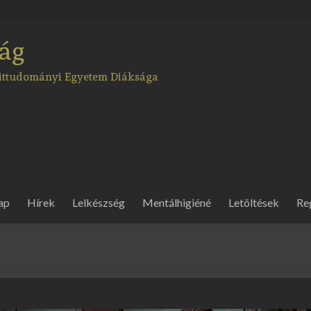
ág
Hittudományi Egyetem Diáksága
ap
Hírek
Lelkészség
Mentálhigiéné
Letöltések
Re