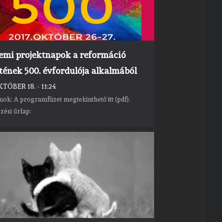
emi projektnapok a reformáció
tének 500. évfordulója alkalmából
KTÓBER 18. - 11:24
ok: A programfüzet megtekinthető itt (pdf).
zési űrlap: